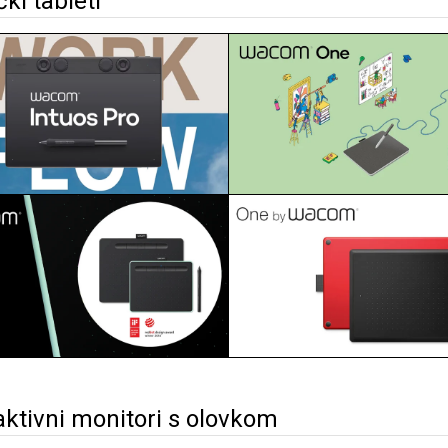
čki tableti
aktivni monitori s olovkom