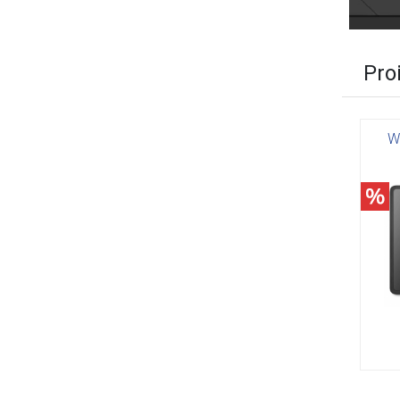
Proi
W