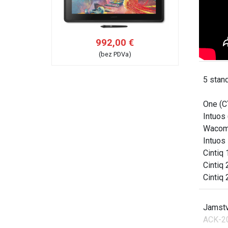
992,00 €
(bez PDVa)
5 stand
One (C
Intuos
Wacom 
Intuos
Cintiq
Cintiq
Cintiq
Jamst
ACK-2